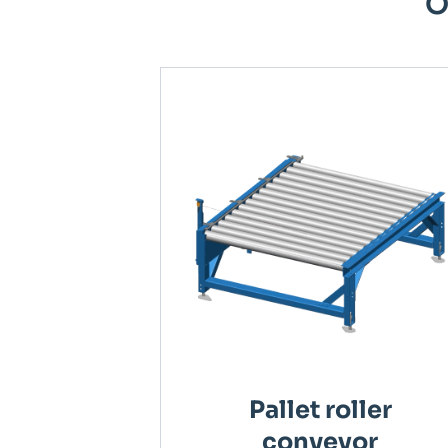
O
Pallet roller
conveyor