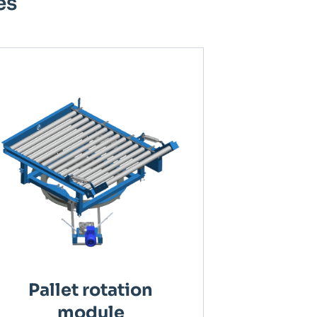
es
Pallet rotation
module