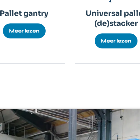
Pallet gantry
Universal pall
(de)stacker
Meer lezen
Meer lezen