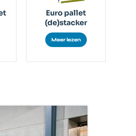
et
Euro pallet
(de)stacker
Meer lezen