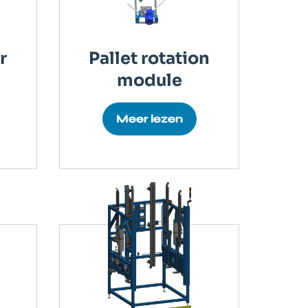
r
Pallet rotation
module
Meer lezen