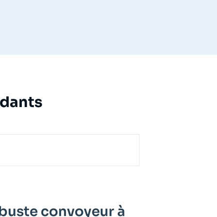
ndants
obuste convoyeur à