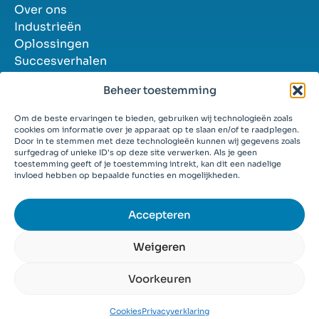
Over ons
Industrieën
Oplossingen
Succesverhalen
Contact
Beheer toestemming
Vacatures
Om de beste ervaringen te bieden, gebruiken wij technologieën zoals
cookies om informatie over je apparaat op te slaan en/of te raadplegen.
Door in te stemmen met deze technologieën kunnen wij gegevens zoals
surfgedrag of unieke ID's op deze site verwerken. Als je geen
toestemming geeft of je toestemming intrekt, kan dit een nadelige
© 2026
invloed hebben op bepaalde functies en mogelijkheden.
Algemene voorwaarden
Privacyverklaring
Cookies
Accepteren
Weigeren
Voorkeuren
Cookies
Privacyverklaring