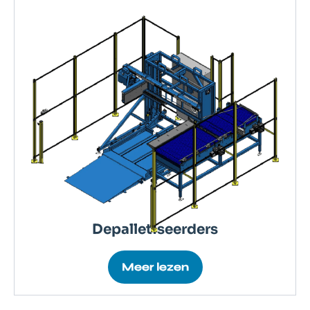
Depalletiseerders
Meer lezen