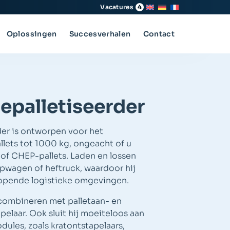
Vacatures
4
Oplossingen
Succesverhalen
Contact
epalletiseerder
der is ontworpen voor het
lets tot 1000 kg, ongeacht of u
 of CHEP-pallets. Laden en lossen
wagen of heftruck, waardoor hij
nlopende logistieke omgevingen.
combineren met palletaan- en
pelaar. Ook sluit hij moeiteloos aan
ules, zoals kratontstapelaars,