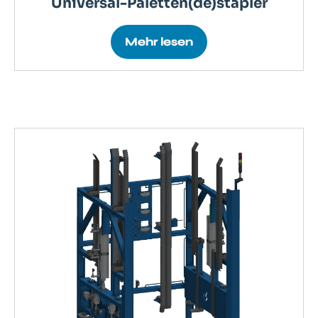
Universal-Paletten(de)stapler
Mehr lesen