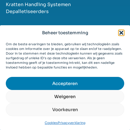
Kratten Handling Systemen
Depalletiseerders
Beheer toestemming
Navigatie
Om de beste ervaringen te bieden, gebruiken wij technologieën zoals
Over ons
cookies om informatie over je apparaat op te slaan en/of te raadplegen.
Industrieën
Door in te stemmen met deze technologieën kunnen wij gegevens zoals
surfgedrag of unieke ID's op deze site verwerken. Als je geen
Oplossingen
toestemming geeft of je toestemming intrekt, kan dit een nadelige
Succesverhalen
invloed hebben op bepaalde functies en mogelijkheden.
Contact
Vacatures
Accepteren
Weigeren
Voorkeuren
© 2026
Algemene voorwaarden
Privacyverklaring
Cookies
Privacyverklaring
Cookies