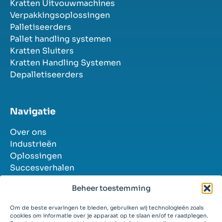
Kratten Uitvouwmachines
Verpakkingsoplossingen
Palletiseerders
Pallet handling systemen
Kratten Sluiters
Kratten Handling Systemen
Depalletiseerders
Navigatie
Over ons
Industrieën
Oplossingen
Succesverhalen
Contact
Beheer toestemming
Vacatures
Om de beste ervaringen te bieden, gebruiken wij technologieën zoals
cookies om informatie over je apparaat op te slaan en/of te raadplegen.