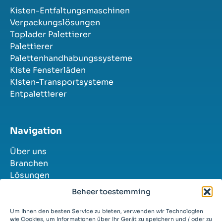
Kisten-Entfaltungsmaschinen
Verpackungslösungen
Toplader Palettierer
Palettierer
Palettenhandhabungssysteme
Kiste Fensterläden
Kisten-Transportsysteme
Entpalettierer
Navigation
Über uns
Branchen
Lösungen
Erfolgsgeschichten
Beheer toestemming
Kontakt
Stellenangebote
Um Ihnen den besten Service zu bieten, verwenden wir Technologien
wie Cookies, um Informationen über Ihr Gerät zu speichern und / oder zu