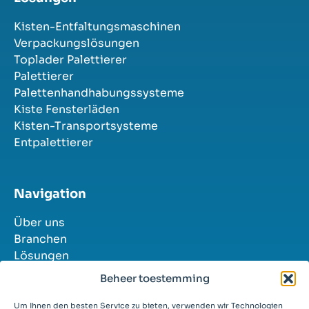
Kisten-Entfaltungsmaschinen
Verpackungslösungen
Toplader Palettierer
Palettierer
Palettenhandhabungssysteme
Kiste Fensterläden
Kisten-Transportsysteme
Entpalettierer
Navigation
Über uns
Branchen
Lösungen
Erfolgsgeschichten
Beheer toestemming
Kontakt
Stellenangebote
Um Ihnen den besten Service zu bieten, verwenden wir Technologien