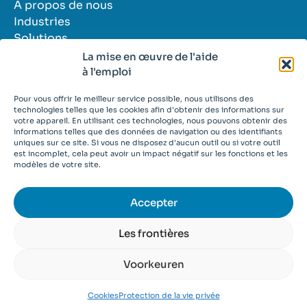
A propos de nous
Industries
Solutions
Histoires de réussite
La mise en œuvre de l'aide
Contact
à l'emploi
Postes vacants
Pour vous offrir le meilleur service possible, nous utilisons des
technologies telles que les cookies afin d'obtenir des informations sur
votre appareil. En utilisant ces technologies, nous pouvons obtenir des
informations telles que des données de navigation ou des identifiants
uniques sur ce site. Si vous ne disposez d'aucun outil ou si votre outil
est incomplet, cela peut avoir un impact négatif sur les fonctions et les
© 2026
modèles de votre site.
Conditions générales
Déclaration de confidentialité
Cookies
Accepter
Les frontières
Voorkeuren
Cookies
Protection de la vie privée